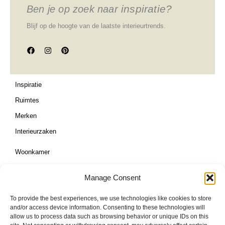
inspiratie?
Ben je op zoek naar
Blijf op de hoogte van de laatste interieurtrends.
F
I
P
a
n
i
c
s
n
e
t
t
b
a
e
o
g
r
Inspiratie
o
r
e
k
a
s
Ruimtes
m
t
Merken
Interieurzaken
Woonkamer
Eetkamer
Manage Consent
Slaapkamer
To provide the best experiences, we use technologies like cookies to store
Kinderkamer
and/or access device information. Consenting to these technologies will
Bureau/ Kantoor
allow us to process data such as browsing behavior or unique IDs on this