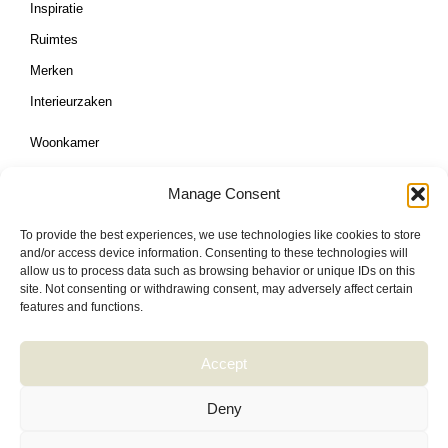
o
g
r
Inspiratie
o
r
e
k
a
s
Ruimtes
m
t
Merken
Interieurzaken
Woonkamer
Eetkamer
Manage Consent
Slaapkamer
To provide the best experiences, we use technologies like cookies to store
Kinderkamer
and/or access device information. Consenting to these technologies will
Bureau/ Kantoor
allow us to process data such as browsing behavior or unique IDs on this
site. Not consenting or withdrawing consent, may adversely affect certain
Decoratie & Verlichting
features and functions.
Maatwerk
Keuken
Accept
Over ons
Deny
Contact