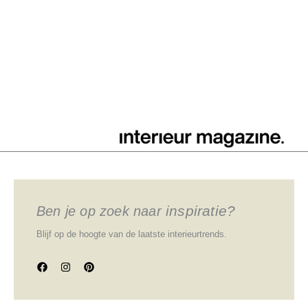
inspiratie?
Ben je op zoek naar
Blijf op de hoogte van de laatste interieurtrends.
F
I
P
a
n
i
c
s
n
e
t
t
b
a
e